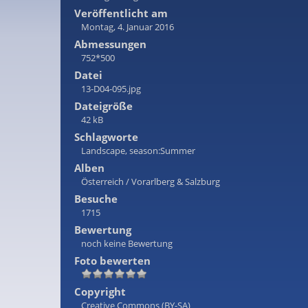
Veröffentlicht am
Montag, 4. Januar 2016
Abmessungen
752*500
Datei
13-D04-095.jpg
Dateigröße
42 kB
Schlagworte
Landscape
,
season:Summer
Alben
Österreich
/
Vorarlberg & Salzburg
Besuche
1715
Bewertung
noch keine Bewertung
Foto bewerten
Copyright
Creative Commons (BY-SA)