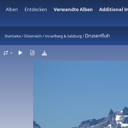
Alben
Entdecken
Verwandte Alben
Additional 
Drusenfluh
Startseite
/
Österreich
/
Vorarlberg & Salzburg
/